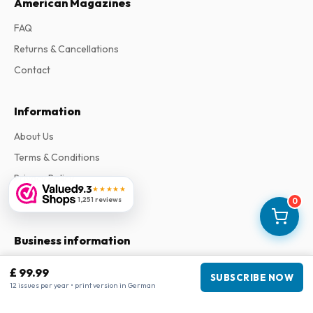
American Magazines
FAQ
Returns & Cancellations
Contact
Information
About Us
Terms & Conditions
Privacy Policy
9.3
★★★★★
Complaints
1,251 reviews
0
Business information
Company
:
Maja Magazines
£ 99.99
SUBSCRIBE NOW
3043 PR Rotterdam, Netherlands
12 issues per year • print version in German
VAT Number
:
NL817937778B01
Chamber of Commerce
:
27300515