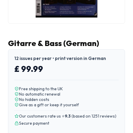
Gitarre & Bass (German)
12 issues per year • print version in German
£ 99.99
Free shipping to the UK
No automatic renewal
No hidden costs
Give as a gift or keep it yourself
Our customers rate us ⭐
9.3
(
based on 1251 reviews
)
Secure payment