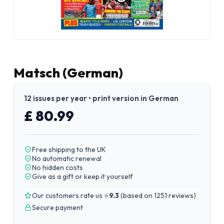
Matsch (German)
12 issues per year • print version in German
£ 80.99
Free shipping to the UK
No automatic renewal
No hidden costs
Give as a gift or keep it yourself
Our customers rate us ⭐
9.3
(
based on 1251 reviews
)
Secure payment