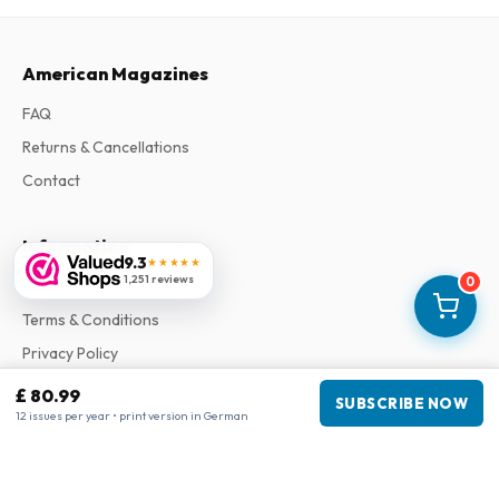
American Magazines
FAQ
Returns & Cancellations
Contact
Information
9.3
★★★★★
1,251 reviews
0
About Us
Terms & Conditions
Privacy Policy
Complaints
£ 80.99
SUBSCRIBE NOW
12 issues per year • print version in German
Business information
Company
:
Maja Magazines