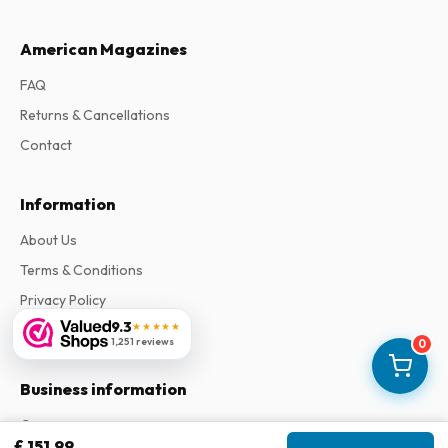
American Magazines
FAQ
Returns & Cancellations
Contact
Information
About Us
Terms & Conditions
Privacy Policy
9.3
★★★★★
Complaints
1,251 reviews
0
Business information
Company
:
Maja Magazines
£ 151.99
3043 PR Rotterdam, Netherlands