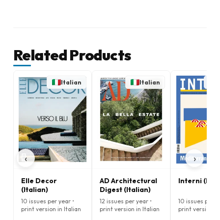
Related Products
Italian
Italian
‹
›
Elle Decor
AD Architectural
Interni (Ital
(Italian)
Digest (Italian)
10 issues per year •
12 issues per year •
10 issues per y
print version in Italian
print version in Italian
print version in