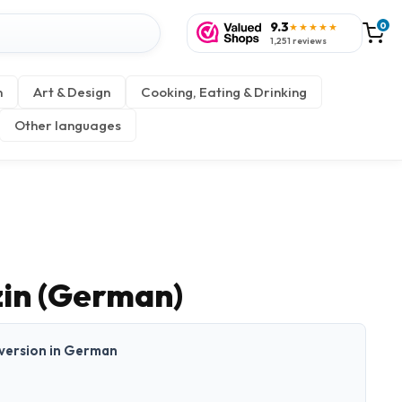
9.3
0
★★★★★
1,251 reviews
n
Art & Design
Cooking, Eating & Drinking
Other languages
in (German)
t version in German