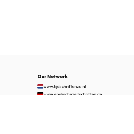
Our Network
www.tijdschriftenzo.nl
www.englischezeitschriften.de
www.magazinesenanglais.fr
£ 62.99
SUBSCRIBE NOW
www.rivisteininglese.it
www.papermagazines.com
www.americanmagazines.co.uk
www.engelskatidskrifter.se