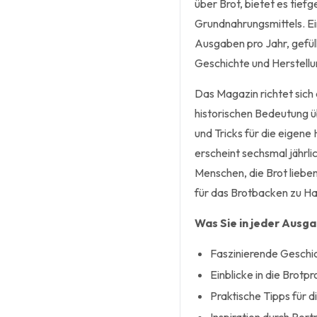
über Brot, bietet es tiefg
Grundnahrungsmittels. Ei
Ausgaben pro Jahr, gefüll
Geschichte und Herstellu
Das Magazin richtet sich 
historischen Bedeutung üb
und Tricks für die eigene
erscheint sechsmal jährl
Menschen, die Brot liebe
für das Brotbacken zu H
Was Sie in jeder Ausg
Faszinierende Geschic
Einblicke in die Brotp
Praktische Tipps für d