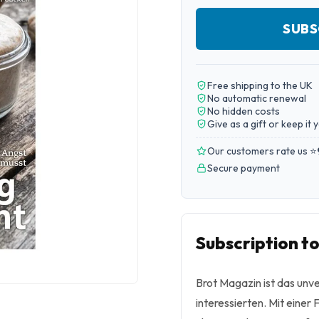
SUBS
Free shipping to the UK
No automatic renewal
No hidden costs
Give as a gift or keep it 
Our customers rate us ⭐
Secure payment
Subscription t
Brot Magazin ist das unve
interessierten. Mit einer