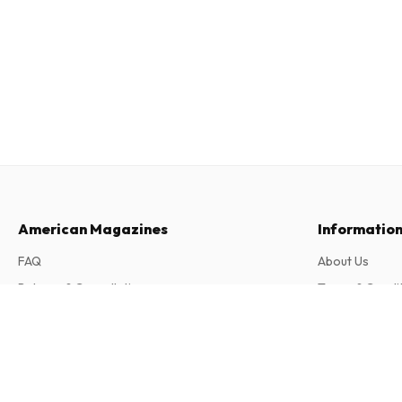
American Magazines
Informatio
FAQ
About Us
Returns & Cancellations
Terms & Condi
Contact
Privacy Policy
Brot Magazin (German)
6 issues per year • print version in German
Complaints