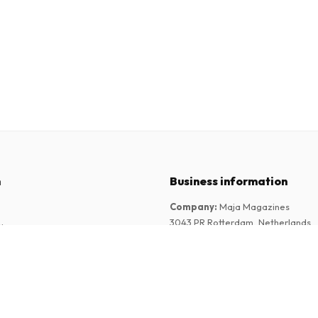
n
Business information
Company
:
Maja Magazines
3043 PR Rotterdam, Netherlands
tions
VAT Number
:
NL817937778B01
Chamber of Commerce
:
27300515